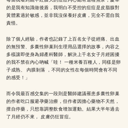
的是我有知識做後盾，我明白不受控的痘痘是皮脂腺對
黃體素過於敏感，並非我沒保養好皮膚，完全不需自我
責怪。
除了個人經驗，作者也記錄了上百名女子從經痛、出血
的無預警、多囊性卵巢到生理用品選擇的故事，內容之
多樣讓即使身為婦產科醫師，解決上千名女子月經困擾
的我不禁在內心吶喊「哇！ 一種米養百種人，同樣是卵
子成熟、 內膜剝落 ，不同的女性在每個時間會有不同
的感受！」
而令我最百感交集的一段則是醫師建議罹患多囊性卵巢
的作者吃口服避孕藥治療，但作者因擔心藥物不天然，
擅自停藥，只想靠調整飲食增加運動。結果大半年過去
了月經仍不來， 皮膚仍狂冒痘。