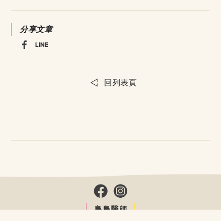
分享文章
回列表頁
烏烏醫師