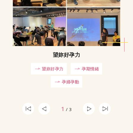
望妳好孕力
望妳好孕力
孕期情緒
孕婦孕動
1
/ 3