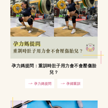
孕力媽提問：重訓時肚子用力會不會壓傷胎
兒？
孕力媽提問
孕婦重訓