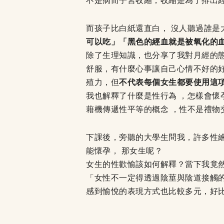
不是病而子宮收縮，收縮是為了排出
而孩子比白紙還直白， 沒人聽過誰是
可以吃」「黑色的經血就是被氧化的
除了生理知識，也分享了我對月經的
舒服，有什麼心事讓自己心情不好的好
殖力，但
不代表每個女生都要使用這
我也解釋了什麼是性行為 ，怎樣會懷
藉機傳遞性平等的概念 ，性不是禮
下課後，旁聽的大學生問我，許多性
能懷孕， 那女生呢？
女生的性歡愉該如何解釋？當下我竟然
「女性不一定得透過陰莖與陰道接觸
感到愉悅的表現方式也比較多元，好