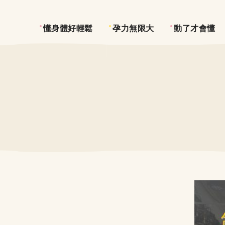
懂身體好輕鬆
孕力無限大
動了才會懂