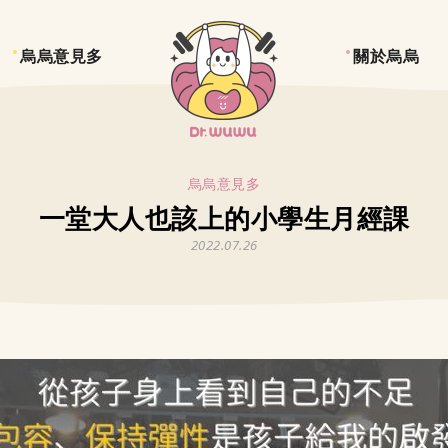
烏烏意見多
關於烏烏
烏烏意見多
一堂大人也該上的小學生月經課
2022.07.26