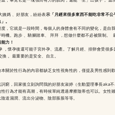
經血，畢竟它是一塊強而有力的肌肉，還能「生」出孩子， 血
大姨媽 、好朋友，紛紛表
示「月經來很多東西不能吃非常不公
血」。
態度，它就是一段時間，每個人的身體會有不同的變化，是自
時機。跑步 、騎腳踏車、 拜拜 ，想做什麼都不必被限制。
項能力！
孕 ，懷孕後還可能子宮外孕、流產。了解月經、排卵會受很
物交換 。最重要的是安全、自主。
繪本關於性行為的內容都缺乏女性視角性的，僅提及男性感到歡
詞窮，回家後立刻詢問我的好朋友淑婷（生動盟理事長aka
的性行為才能有高潮，有時候單純透過摩擦陰蒂也可以。女性
比陰道濕潤、流出分泌物、陰部脹脹等等。