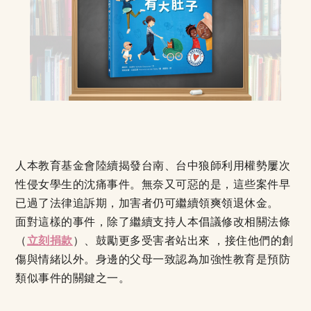
人本教育基金會陸續揭發台南、台中狼師利用權勢屢次
性侵女學生的沈痛事件。無奈又可惡的是，這些案件早
已過了法律追訴期，加害者仍可繼續領爽領退休金。
面對這樣的事件，除了繼續支持人本倡議修改相關法條
（
立刻捐款
）、鼓勵更多受害者站出來 ，接住他們的創
傷與情緒以外。身邊的父母一致認為加強性教育是預防
類似事件的關鍵之一。