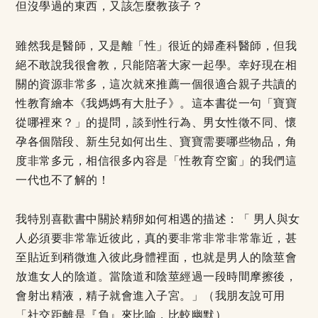
但沒學過的東西，又該怎麼教孩子？
雖然我是醫師，又是離「性」很近的婦產科醫師，但我
絕不敢說我很會教，只能陪著大家一起學。幸好現在相
關的資源非常多，這次就來推薦一個很適合親子共讀的
性教育繪本《我媽媽有大肚子》。這本書從一句「寶寶
從哪裡來？」的提問，談到性行為、男女性徵不同、懷
孕各個階段、新生兒如何出生、寶寶需要哪些物品，角
度非常多元，相信很多內容是「性教育空窗」的我們這
一代也不了解的！
我特別喜歡書中關於精卵如何相遇的描述：「 男人與女
人必須要非常靠近彼此，真的要非常非常非常靠近，甚
至貼近到稍微進入彼此身體裡面，也就是男人的陰莖會
放進女人的陰道。當陰道和陰莖經過一段時間摩擦後，
會射出精液，精子就會進入子宮。」（我朋友說可用
「社交距離是『負』來比喻，比較幽默）