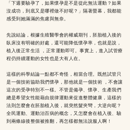
「下週要驗孕了，如果懷孕是不是從此無法運動？如果
沒成功，到底又是哪裡做不好呢？」隔著螢幕，我都能
感受到她滿滿的焦慮與無奈。
先說結論，根據生殖醫學會的權威期刊，胚胎植入後的
臥床沒有明確的好處，還可能降低懷孕率，也就是說，
植入後正常生活 ，正常運動即可。事實上，進入試管療
程仍持續運動的女性也是大有人在。
這樣的科學結論一點都不奇怪，相當合理。既然試管只
是一個技術協助我們懷孕，那他就是一個技術 ，不會讓
這次的受孕特別不一樣。不管是備孕、懷孕、生產我們
總是希望女性能藉由規律運動來促進整體健康，這樣的
法則怎麼會在胚胎植入後，就突然髮夾彎，大逆向呢？
全民運動、運動治百病的概念，又怎麼會在植入後、驗
到兩條線後整個被推翻，再怎樣都無法說服人啊！