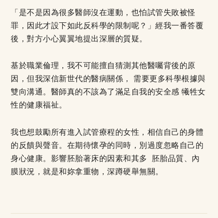
「是不是因為很多醫師沒在運動，也怕試管失敗被怪
罪，因此才設下如此反科學的限制呢？」經我一番答覆
後，對方小心翼翼地提出深層的質疑。
基於職業倫理，我不可能擅自猜測其他醫囑背後的原
因，但我深信新世代的醫病關係， 需要更多科學根據與
雙向溝通。醫師真的不該為了滿足自我的安全感 犧牲女
性的健康福祉。
我也想鼓勵所有進入試管療程的女性，相信自己的身體
的反饋與聲音。在期待懷孕的同時，別過度忽略自己的
身心健康。影響胚胎著床的因素和其多 胚胎品質、內
膜狀況，就是和妳拿重物，深蹲硬舉無關。