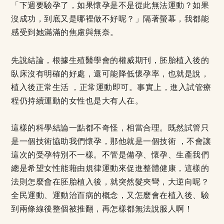
「下週要驗孕了，如果懷孕是不是從此無法運動？如果
沒成功，到底又是哪裡做不好呢？」隔著螢幕，我都能
感受到她滿滿的焦慮與無奈。
先說結論，根據生殖醫學會的權威期刊，胚胎植入後的
臥床沒有明確的好處，還可能降低懷孕率，也就是說，
植入後正常生活 ，正常運動即可。事實上，進入試管療
程仍持續運動的女性也是大有人在。
這樣的科學結論一點都不奇怪，相當合理。既然試管只
是一個技術協助我們懷孕，那他就是一個技術 ，不會讓
這次的受孕特別不一樣。不管是備孕、懷孕、生產我們
總是希望女性能藉由規律運動來促進整體健康，這樣的
法則怎麼會在胚胎植入後，就突然髮夾彎，大逆向呢？
全民運動、運動治百病的概念，又怎麼會在植入後、驗
到兩條線後整個被推翻，再怎樣都無法說服人啊！