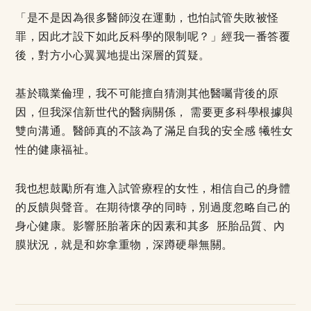
「是不是因為很多醫師沒在運動，也怕試管失敗被怪
罪，因此才設下如此反科學的限制呢？」經我一番答覆
後，對方小心翼翼地提出深層的質疑。
基於職業倫理，我不可能擅自猜測其他醫囑背後的原
因，但我深信新世代的醫病關係， 需要更多科學根據與
雙向溝通。醫師真的不該為了滿足自我的安全感 犧牲女
性的健康福祉。
我也想鼓勵所有進入試管療程的女性，相信自己的身體
的反饋與聲音。在期待懷孕的同時，別過度忽略自己的
身心健康。影響胚胎著床的因素和其多 胚胎品質、內
膜狀況，就是和妳拿重物，深蹲硬舉無關。