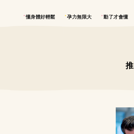
懂身體好輕鬆
孕力無限大
動了才會懂
推