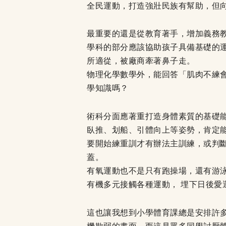
全民運動，打造強壯民族有幫助，但
最重要的還是從教育著手，增加義務教
學科的部分應該協助孩子具備基礎的
所適從，被廠商牽著鼻子走。
物理化學數學外，能回答「肌肉不練
學知識嗎？
術科分面應著重打造身體素質的基礎
臥推、划船、引體向上等姿勢，肯定
要開始練重訓才有辦法主訓練，或判
蓋。
有氧運動也不是只有跑操場，還有游
有機多元接觸各種運動， 埋下日後
這也讓我想到小學體育課總是安排許