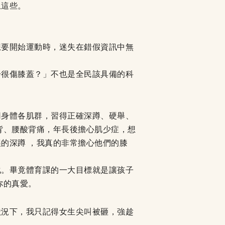
止這些。
想要開始運動時，迷失在錯假資訊中無
步很傷膝蓋？」不也是全民該具備的科
用身體各肌群，習得正確深蹲、硬舉、
背、腰酸背痛，年長後擔心肌少症，想
的深蹲 ，我真的非常擔心他們的膝
化。畢竟體育課的一大目標就是讓孩子
你的真愛。
狀況下，我只記得女生尖叫被砸，強趁