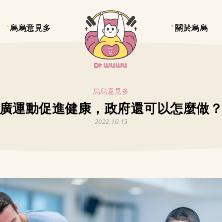
烏烏意見多
關於烏烏
烏烏意見多
廣運動促進健康，政府還可以怎麼做
2022.10.15