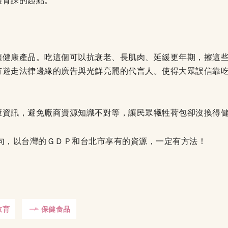
體育課的起點。
類健康產品。吃這個可以抗衰老、長肌肉、延緩更年期，擦這
有遊走法律邊緣的廣告與光鮮亮麗的代言人。使得大眾誤信靠
康資訊，避免廠商資源知識不對等，讓民眾犧牲荷包卻沒換得
句，以台灣的ＧＤＰ和台北市享有的資源，一定有方法！
教育
保健食品