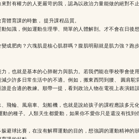
向來對有權力的人更嚴苛的我，認為以政治力量能做的絕對不
育體育課的時數， 提升課程品質。
運動知識，例如運動生理學、簡單的人體解剖。才不會在日後
會變成肥肉？六塊肌是核心肌群嗎？腹肌明顯就是肌力強？跑
能力，也就是基本的心肺耐力與肌力。若我們能在學校學會使
能減少許多日常生活中的不適。例如，搬東西閃到腰、 圓肩駝
斷誰是合適的教練。順帶一提，看到政治人物在電視上表演錯誤
泳、飛輪、風扇車、划船機，也就是說給孩子的課程應該多元
愛運動的種子。人類天生都愛動，如果你不愛你只是還沒有找到
多躲避球比賽，在沒有解釋運動的目的，想強調的運動精神的