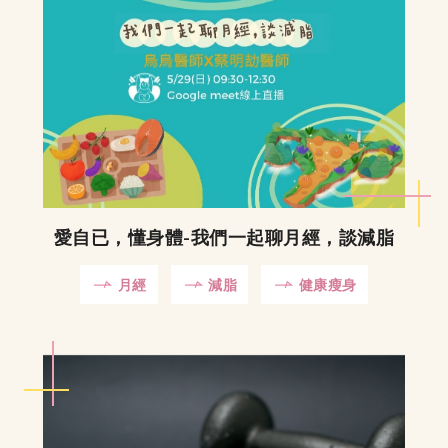
愛自已，懂身體-我們一起聊月經，談減脂
月經
減脂
健康瘦身