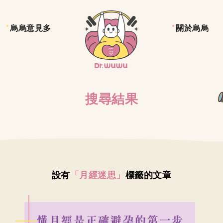
烏烏意見多
關於烏烏
搜尋結果
設有
「月經迷思」
標籤的文章