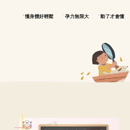
懂身體好輕鬆
孕力無限大
動了才會懂