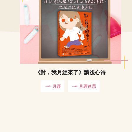
《對，我月經來了》讀後心得
月經
月經迷思