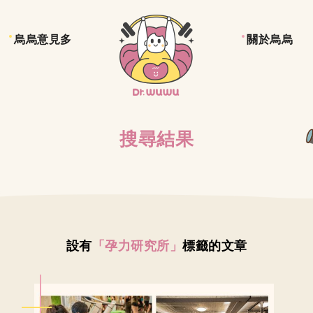
烏烏意見多
關於烏烏
搜尋結果
設有
「孕力研究所」
標籤的文章