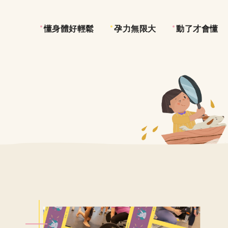
懂身體好輕鬆
孕力無限大
動了才會懂