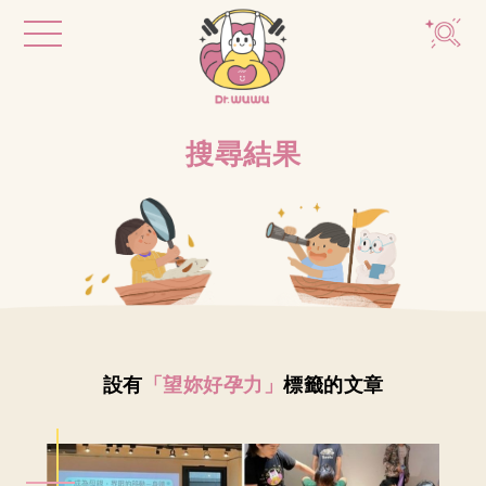
搜尋結果
設有
「望妳好孕力」
標籤的文章