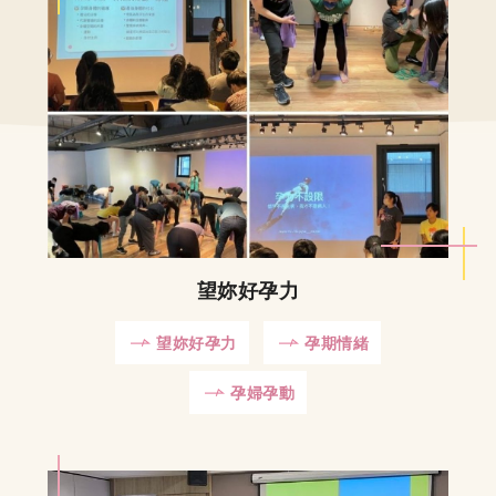
望妳好孕力
望妳好孕力
孕期情緒
孕婦孕動