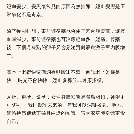
經血變少、變黑最常見的原因為無排卵，經血變黑是正
常氧化不是毒素。
除了抑制排卵，事前避孕藥也會使子宮內膜變薄，讓經
血量減少。事前避孕藥也可治療經血多、經痛。停藥
後，下個月成熟的卵子又會分泌賀爾蒙刺激子宮內膜增
生。
基本上老得快這個詞有點曖昧不清，何謂老？怎樣是
快？ 時光不會快轉，經血多寡並非健康指標。
月經、避孕、懷孕，女性身體知識是環環相扣，神聖不
可切割。 我也期許未來的一年我可以深耕校園、地方、
網路持續傳遞正確且白話的知識，讓大家更懂身體更愛
自己。